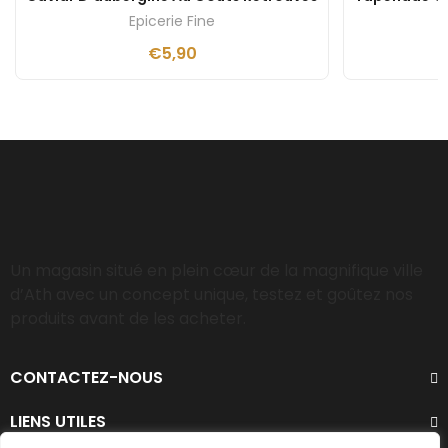
Epicerie Fine
€
5,90
Un magasin situé en plein cœur de la magnifique ville
d’Ath avec un concept unique, testez et goûtez nos
produits avant de les acheter.
CONTACTEZ-NOUS
LIENS UTILES