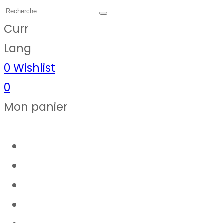
Curr
Lang
0
Wishlist
0
Mon panier
Articles de cuisine
Epicerie fine
Notre magasin
Thermomix