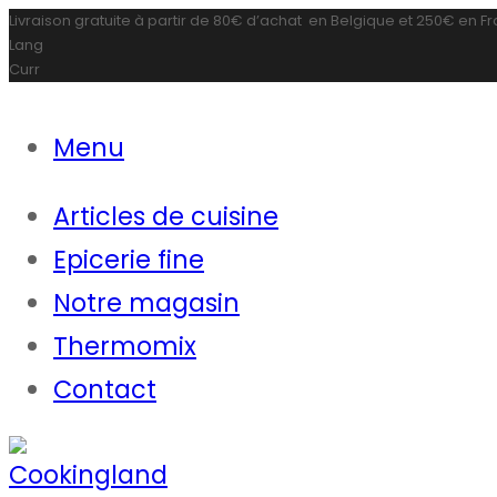
Livraison gratuite à partir de
80€ d’achat
en Belgique et
250€
en F
Lang
Curr
Menu
Articles de cuisine
Epicerie fine
Notre magasin
Thermomix
Contact