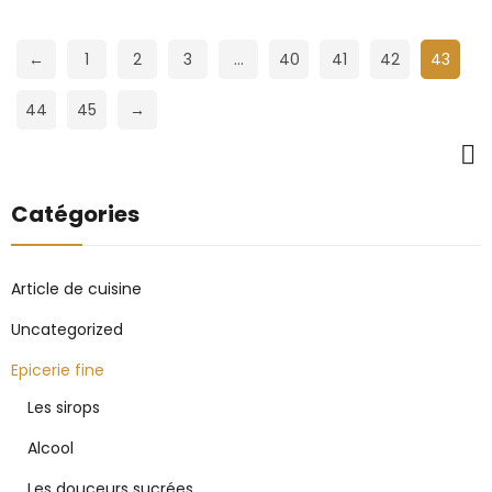
←
1
2
3
…
40
41
42
43
44
45
→
Catégories
Article de cuisine
Uncategorized
Epicerie fine
Les sirops
Alcool
Les douceurs sucrées