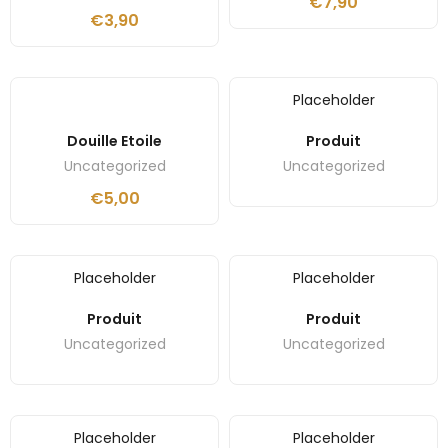
€
7,90
€
3,90
Placeholder
Douille Etoile
Produit
Uncategorized
Uncategorized
€
5,00
Placeholder
Placeholder
Produit
Produit
Uncategorized
Uncategorized
Placeholder
Placeholder