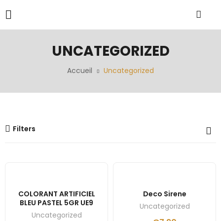
UNCATEGORIZED
Accueil
Uncategorized
Filters
COLORANT ARTIFICIEL
Deco Sirene
BLEU PASTEL 5GR UE9
Uncategorized
Uncategorized