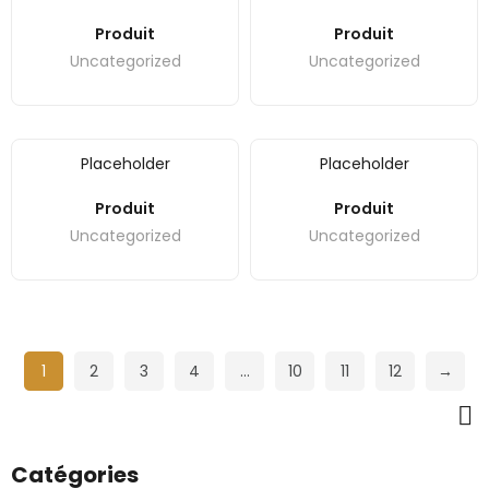
Produit
Produit
Uncategorized
Uncategorized
Placeholder
Placeholder
Produit
Produit
Uncategorized
Uncategorized
1
2
3
4
…
10
11
12
→
Catégories