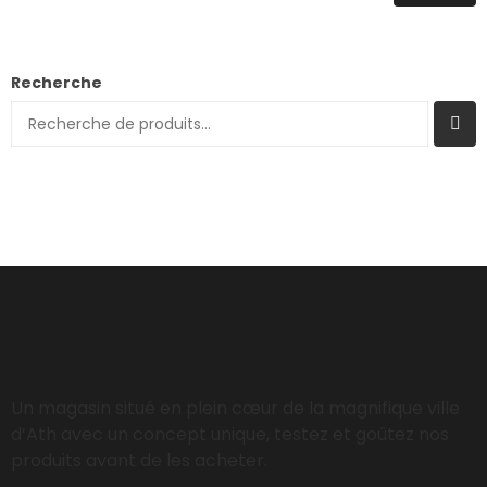
Recherche
Un magasin situé en plein cœur de la magnifique ville
d’Ath avec un concept unique, testez et goûtez nos
produits avant de les acheter.