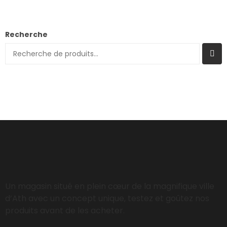
Recherche
Un magasin situé en plein cœur de la magnifique ville
d’Ath avec un concept unique, testez et goûtez nos
produits avant de les acheter.