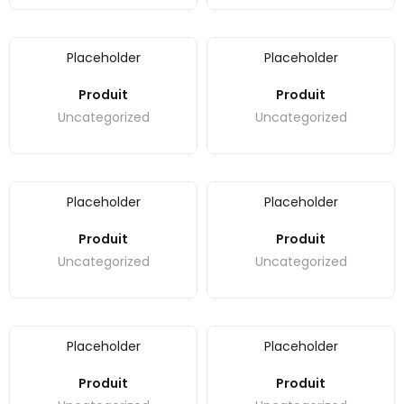
Placeholder
Placeholder
Produit
Produit
Uncategorized
Uncategorized
Placeholder
Placeholder
Produit
Produit
Uncategorized
Uncategorized
Placeholder
Placeholder
Produit
Produit