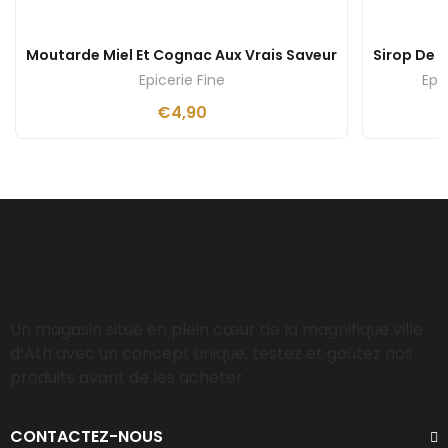
Moutarde Miel Et Cognac Aux Vrais Saveur
Sirop De 
Epicerie Fine
Epi
€
4,90
Un magasin situé en plein cœur de la magnifique ville
d’Ath avec un concept unique, testez et goûtez nos
produits avant de les acheter.
CONTACTEZ-NOUS