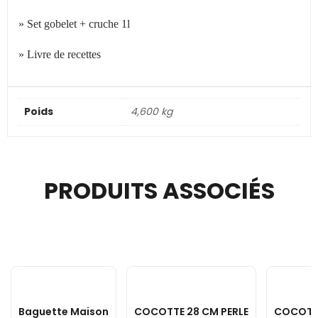
» Set gobelet + cruche 1l
» Livre de recettes
Poids
4,600 kg
PRODUITS ASSOCIÉS
Baguette Maison
COCOTTE 28 CM PERLE
COCOTT