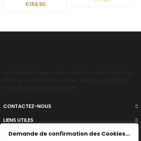
€
159,90
Un magasin situé en plein cœur de la magnifique ville
d’Ath avec un concept unique, testez et goûtez nos
produits avant de les acheter.
CONTACTEZ-NOUS
LIENS UTILES
Demande de confirmation des Cookies...