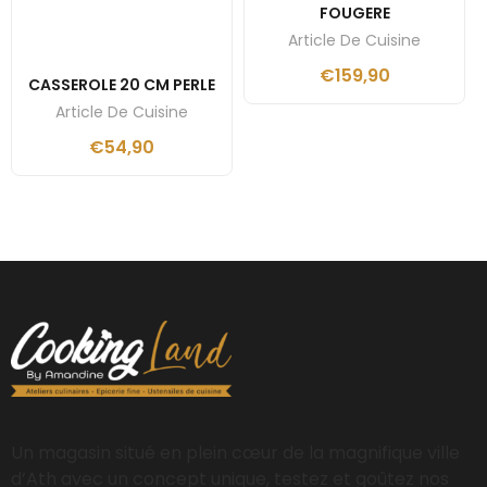
FOUGERE
Article De Cuisine
€
159,90
CASSEROLE 20 CM PERLE
Article De Cuisine
€
54,90
Un magasin situé en plein cœur de la magnifique ville
d’Ath avec un concept unique, testez et goûtez nos