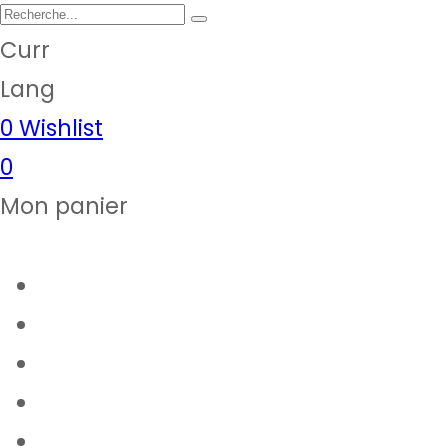
Curr
Lang
0
Wishlist
0
Mon panier
Articles de cuisine
Epicerie fine
Notre magasin
Thermomix
Contact