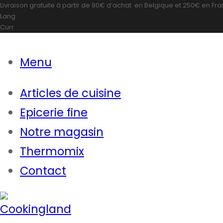
Livraison gratuite à partir de
80€ d’achat
en Belgique et
250€
en Fr
Lang
Curr
Menu
Articles de cuisine
Epicerie fine
Notre magasin
Thermomix
Contact