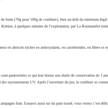
e fruits (70g pour 100g de confiture), bien au-delà du minimum légal e
 Robion, à quelques minutes de l’exploitation, par La Roumanière (entre
teneur en abricots (riches en antioxydants, en caroténoïdes, en fibres et 
s sont pasteurisées ce qui leur donne une durée de conservation de 3 ans
r et des rayonnements UV. Après l’ouverture du pot, la confiture se cons
de campagne frais. Essayez aussi sur du pain toasté, vous verrez c’est d