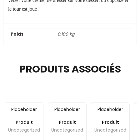
verser votre crème, de dresser sur votre dessert ou cupcake et
le tour est joué !
Poids
0,100 kg
PRODUITS ASSOCIÉS
Placeholder
Placeholder
Placeholder
Produit
Produit
Produit
Uncategorized
Uncategorized
Uncategorized
U