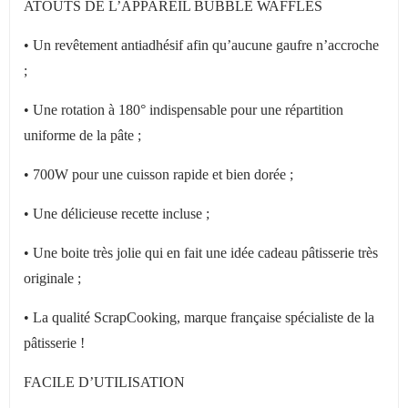
ATOUTS DE L’APPAREIL BUBBLE WAFFLES
• Un rev
êtement antiadhésif afin qu’aucune gaufre n’accroche
;
• Une rotation
à 180° indispensable pour une répartition
uniforme de la pâte ;
• 700W pour une cuisson rapide et bien dor
ée ;
• Une d
élicieuse recette incluse ;
• Une boite tr
ès jolie qui en fait une idée cadeau pâtisserie très
originale ;
• La qualit
é ScrapCooking, marque française spécialiste de la
pâtisserie !
FACILE D’UTILISATION