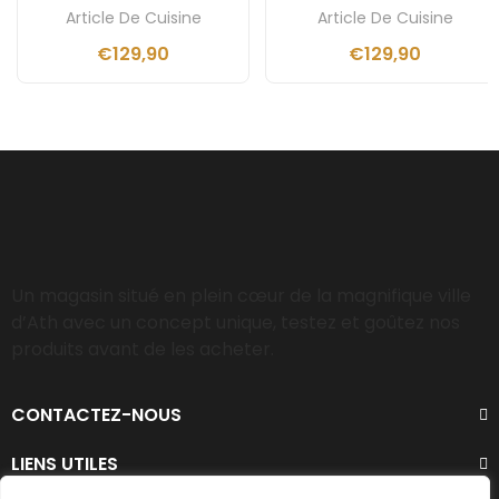
Article De Cuisine
Article De Cuisine
€
129,90
€
129,90
Un magasin situé en plein cœur de la magnifique ville
d’Ath avec un concept unique, testez et goûtez nos
produits avant de les acheter.
CONTACTEZ-NOUS
LIENS UTILES