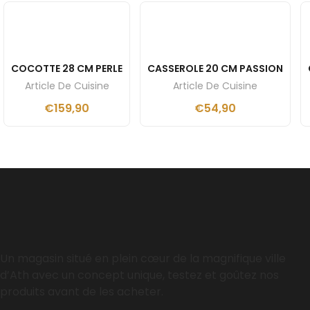
COCOTTE 28 CM PERLE
CASSEROLE 20 CM PASSION
Article De Cuisine
Article De Cuisine
€
159,90
€
54,90
Un magasin situé en plein cœur de la magnifique ville
d’Ath avec un concept unique, testez et goûtez nos
produits avant de les acheter.