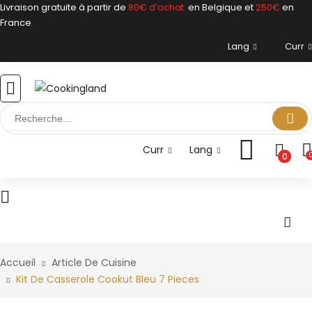
Livraison gratuite à partir de
80€ d’achat
en Belgique et
250€
en
France
Lang
Curr
Curr
Lang
0
ARTICLES DE CUISINE
EPICERIE FINE
NOTRE MAGASIN
THERMOMIX
CONTACT
Accueil
Article De Cuisine
Kit De Casserole Cookut Bleu 7 Pieces