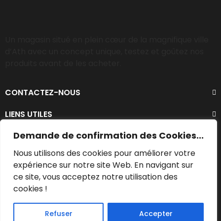
Un magasin situé en plein cœur de la magnifique ville
d’Ath avec un concept unique, testez et goûtez nos
produits avant de les acheter.
CONTACTEZ-NOUS
LIENS UTILES
Demande de confirmation des Cookies...
Nous utilisons des cookies pour améliorer votre
expérience sur notre site Web. En navigant sur
ce site, vous acceptez notre utilisation des
cookies !
© 2023 - Tous droits réservés. Création par WAPIX.be
Refuser
Accepter