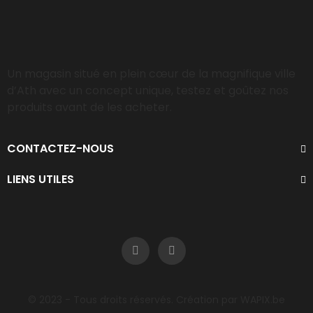
Un magasin situé en plein cœur de la magnifique ville
d’Ath avec un concept unique, testez et goûtez nos
produits avant de les acheter.
CONTACTEZ-NOUS
LIENS UTILES
© 2023 - Tous droits réservés. Création par WAPIX.be