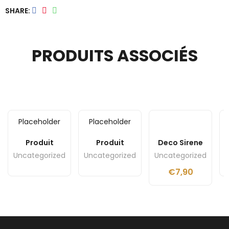
SHARE
PRODUITS ASSOCIÉS
Placeholder
Placeholder
Produit
Produit
Deco Sirene
Uncategorized
Uncategorized
Uncategorized
U
€
7,90