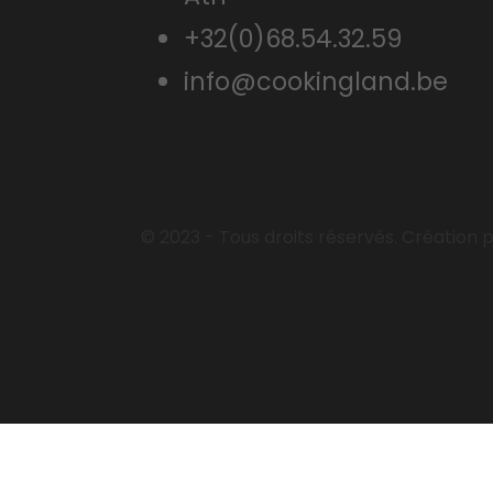
+32(0)68.54.32.59
info@cookingland.be
© 2023 - Tous droits réservés. Création