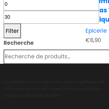
Assem
Fajitas
Exotiq
Epicerie 
Filter
€
6,90
Recherche
Un magasin situé en plein cœur de la magnifique ville
d’Ath avec un concept unique, testez et goûtez nos
produits avant de les acheter.