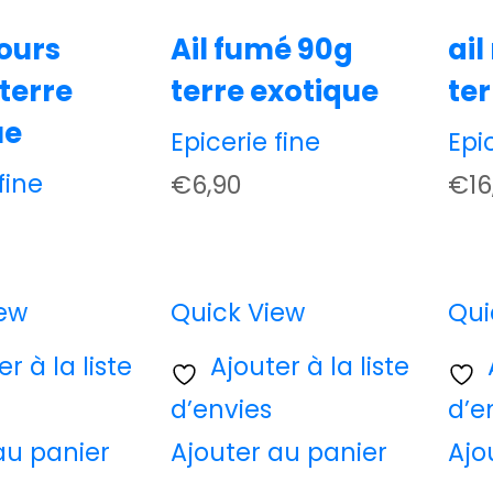
 ours
Ail fumé 90g
ail
 terre
terre exotique
ter
ue
Epicerie fine
Epi
fine
€
6,90
€
16
iew
Quick View
Qui
r à la liste
Ajouter à la liste
d’envies
d’e
au panier
Ajouter au panier
Ajo