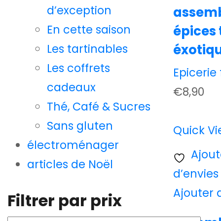
d’exception
assemb
En cette saison
épices 
éxotiq
Les tartinables
Les coffrets
Epicerie 
cadeaux
€
8,90
Thé, Café & Sucres
Sans gluten
Quick V
électroménager
Ajoute
articles de Noël
d’envies
Ajouter 
Filtrer par prix