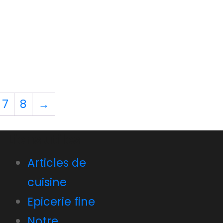
7
8
→
Liens utiles
Articles de
cuisine
Epicerie fine
Notre