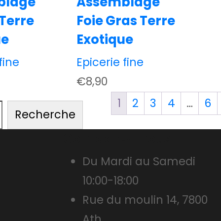
blage
Assemblage
 Terre
Foie Gras Terre
ue
Exotique
fine
Epicerie fine
€
8,90
1
2
3
4
…
6
Recherche
Contactez-nous
Du Mardi au Samedi
10:00-18:00
Rue du moulin 14, 7800
Ath