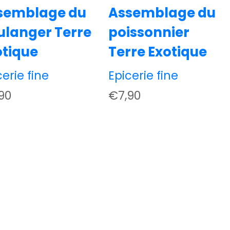
semblage du
Assemblage du
ulanger Terre
poissonnier
otique
Terre Exotique
cerie fine
Epicerie fine
90
€
7,90