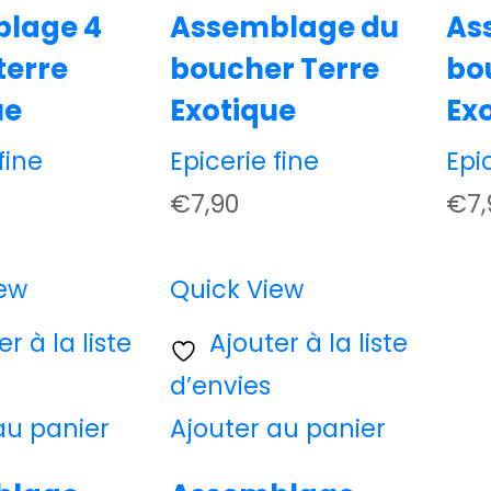
lage 4
Assemblage du
As
terre
boucher Terre
bo
ue
Exotique
Ex
fine
Epicerie fine
Epi
€
7,90
€
7,
iew
Quick View
r à la liste
Ajouter à la liste
d’envies
au panier
Ajouter au panier