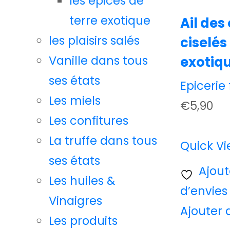
les épices de
terre exotique
Ail des
les plaisirs salés
ciselés
Vanille dans tous
exotiq
ses états
Epicerie 
Les miels
€
5,90
Les confitures
La truffe dans tous
Quick V
ses états
Ajoute
Les huiles &
d’envies
Vinaigres
Ajouter 
Les produits