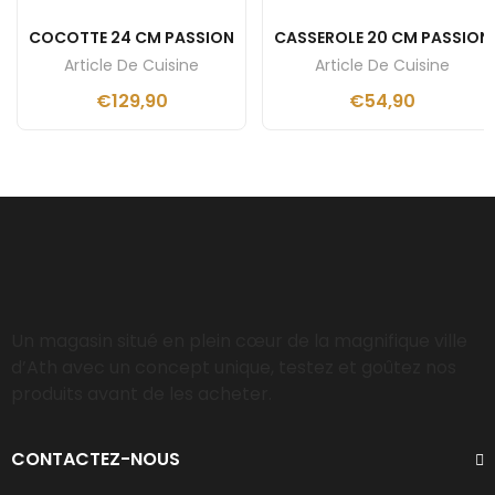
COCOTTE 24 CM PASSION
CASSEROLE 20 CM PASSION
Article De Cuisine
Article De Cuisine
€
129,90
€
54,90
Un magasin situé en plein cœur de la magnifique ville
d’Ath avec un concept unique, testez et goûtez nos
produits avant de les acheter.
CONTACTEZ-NOUS