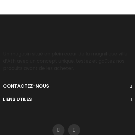
Un magasin situé en plein cœur de la magnifique ville
d’Ath avec un concept unique, testez et goûtez nos
produits avant de les acheter.
CONTACTEZ-NOUS
LIENS UTILES