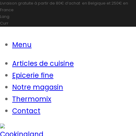
Livraison gratuite à partir de
80€ d’achat
en Belgique et
250€
en
France
Lang
Curr
Menu
Articles de cuisine
Epicerie fine
Notre magasin
Thermomix
Contact