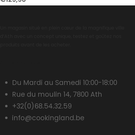
Un magasin situé en plein cœur de la magnifique ville
d’Ath avec un concept unique, testez et goûtez nos
produits avant de les acheter.
Contactez-nous
Du Mardi au Samedi 10:00-18:00
Rue du moulin 14, 7800 Ath
+32(0)68.54.32.59
info@cookingland.be