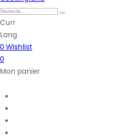
Curr
Lang
0
Wishlist
0
Mon panier
Articles de cuisine
Epicerie fine
Notre magasin
Thermomix