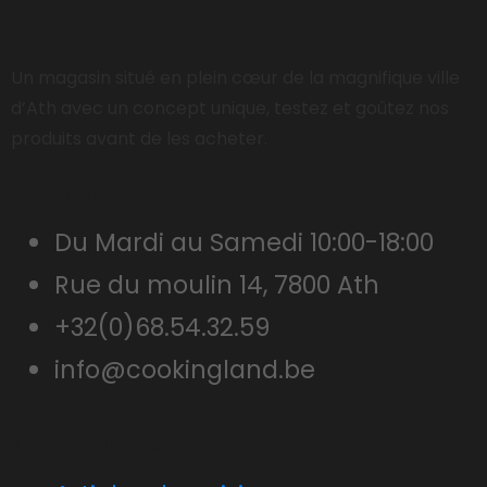
Un magasin situé en plein cœur de la magnifique ville
d’Ath avec un concept unique, testez et goûtez nos
produits avant de les acheter.
Contactez-nous
Du Mardi au Samedi 10:00-18:00
Rue du moulin 14, 7800 Ath
+32(0)68.54.32.59
info@cookingland.be
Liens utiles