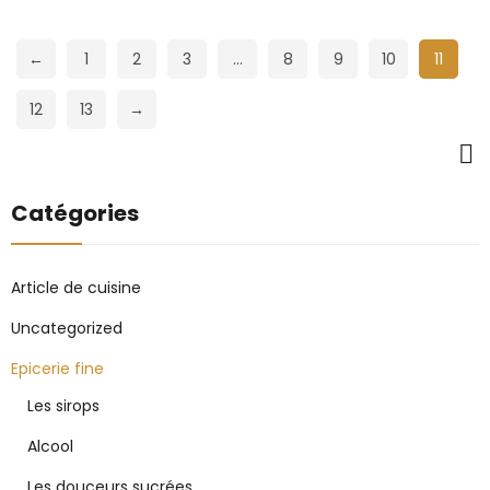
←
1
2
3
…
8
9
10
11
12
13
→
Catégories
Article de cuisine
Uncategorized
Epicerie fine
Les sirops
Alcool
Les douceurs sucrées