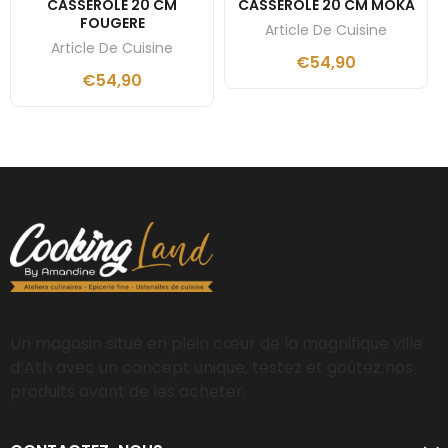
CASSEROLE 20 CM
CASSEROLE 20 CM MOKA
FOUGERE
Article De Cuisine
Article De Cuisine
€
54,90
€
54,90
Un magasin situé en plein cœur de la magnifique ville
d’Ath avec un concept unique, testez et goûtez nos
produits avant de les acheter.