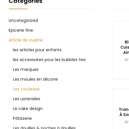
Catégories
Uncategorized
Epicerie fine
Article de cuisine
B
Cui
les articles pour enfants
Ai
les accessoires pour les bubbles tea
Ar
Les marques
Les moules en silicone
Les couteaux
Les ustensiles
Le cake design
Tran
À Sa
Pâtisserie
Ar
Les douilles & poches à douilles