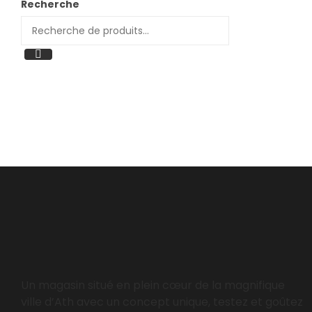
Recherche
Un magasin situé en plein cœur de la magnifique
ville d’Ath avec un concept unique, testez et goûtez