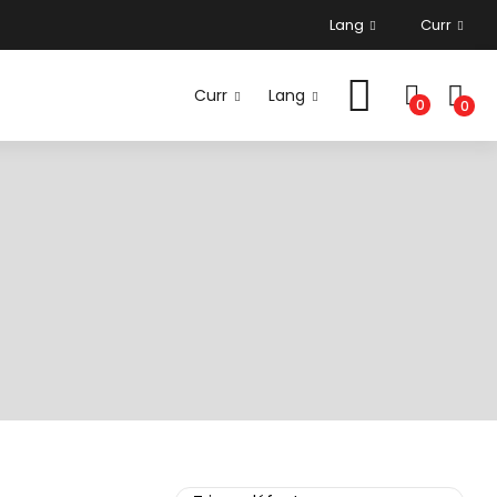
Lang
Curr
Curr
Lang
0
0
CONTACT