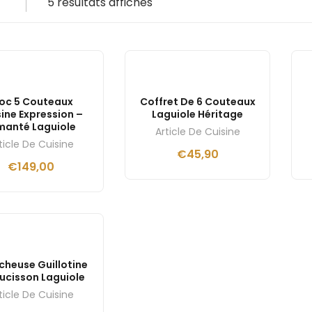
5 résultats affichés
loc 5 Couteaux
Coffret De 6 Couteaux
sine Expression –
Laguiole Héritage
manté Laguiole
Article De Cuisine
ticle De Cuisine
€
45,90
€
149,00
cheuse Guillotine
ucisson Laguiole
ticle De Cuisine