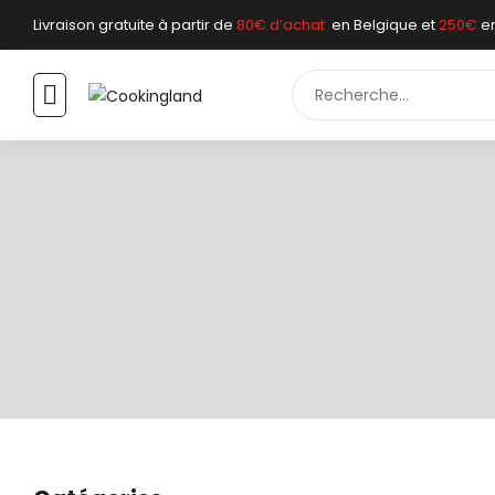
Livraison gratuite à partir de
80€ d’achat
en Belgique et
250€
e
ARTICLES DE C