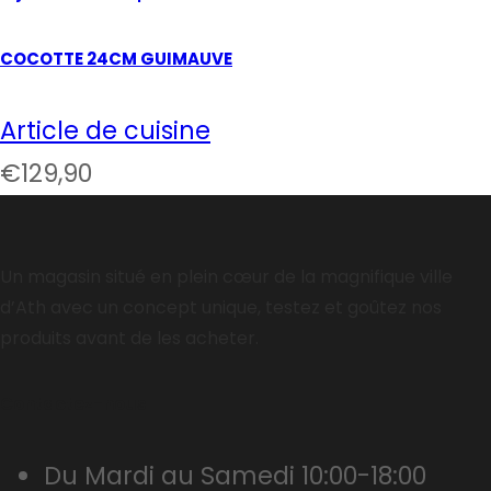
COCOTTE 24CM GUIMAUVE
Article de cuisine
€
129,90
Un magasin situé en plein cœur de la magnifique ville
d’Ath avec un concept unique, testez et goûtez nos
produits avant de les acheter.
Contactez-nous
Du Mardi au Samedi 10:00-18:00