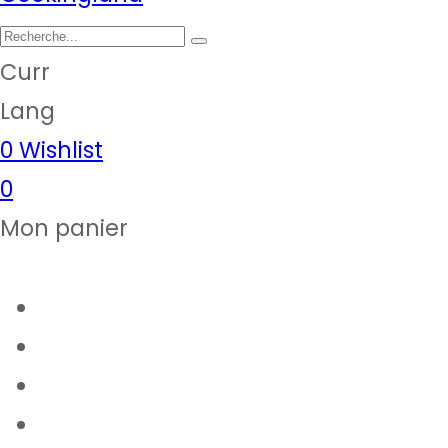
Curr
Lang
0
Wishlist
0
Mon panier
Articles de cuisine
Epicerie fine
Notre magasin
Thermomix