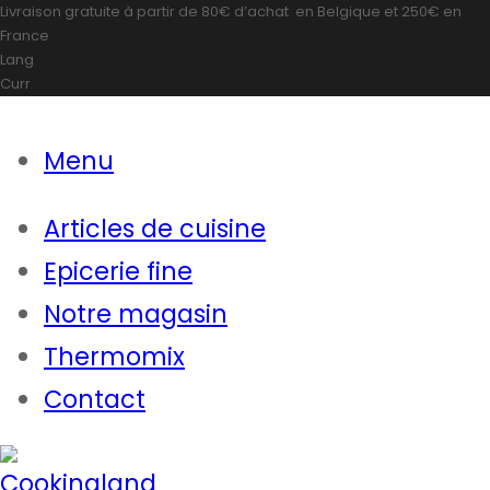
Livraison gratuite à partir de
80€ d’achat
en Belgique et
250€
en
France
Lang
Curr
Menu
Articles de cuisine
Epicerie fine
Notre magasin
Thermomix
Contact