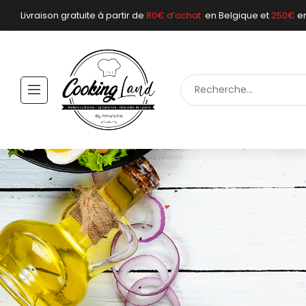
Livraison gratuite à partir de
80€ d’achat
en Belgique et
250€
e
ARTICLES DE C