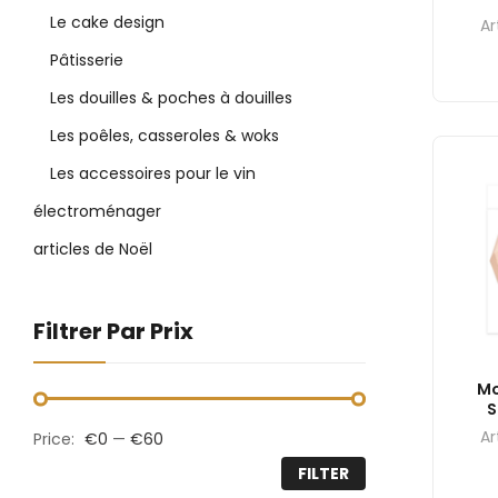
Le cake design
Ar
Pâtisserie
Les douilles & poches à douilles
Les poêles, casseroles & woks
Les accessoires pour le vin
électroménager
articles de Noël
Filtrer Par Prix
Mo
S
Ar
Price:
€0
—
€60
FILTER