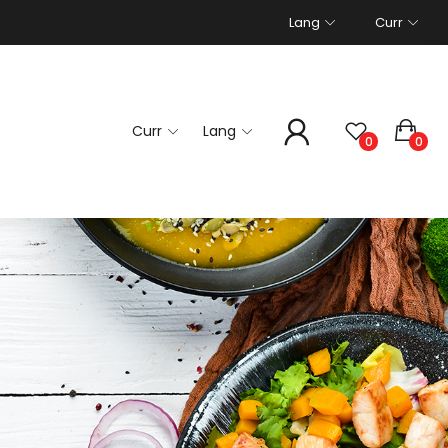
Lang
Curr
Curr
Lang
0
0
CONTACT